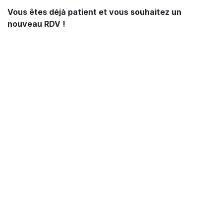
Vous êtes déjà patient et vous souhaitez un
nouveau RDV !
Dans l'un ou l'autre des cas, merci de nous adresser
votre demande via le formulaire ci-dessous:👇
Formulaire de contact
Merci de votre compréhension.
Témoignages